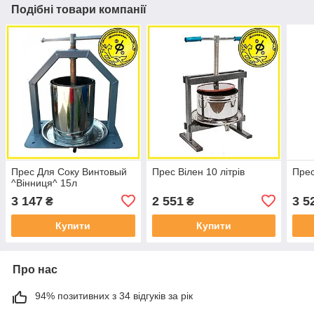
Подібні товари компанії
Прес Для Соку Винтовый
Прес Вілен 10 літрів
Прес
^Вінниця^ 15л
3 147
2 551
3 5
₴
₴
Купити
Купити
Про нас
94% позитивних з 34 відгуків за рік