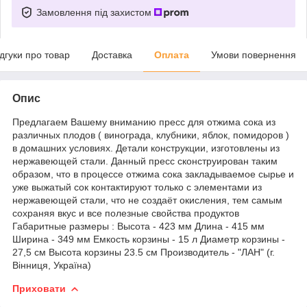
Замовлення під захистом
ідгуки про товар
Доставка
Оплата
Умови повернення
Опис
Предлагаем Вашему вниманию пресс для отжима сока из
различных плодов ( винограда, клубники, яблок, помидоров )
в домашних условиях. Детали конструкции, изготовлены из
нержавеющей стали. Данный пресс сконструирован таким
образом, что в процессе отжима сока закладываемое сырье и
уже выжатый сок контактируют только с элементами из
нержавеющей стали, что не создаёт окисления, тем самым
сохраняя вкус и все полезные свойства продуктов
Габаритные размеры : Высота - 423 мм Длина - 415 мм
Ширина - 349 мм Емкость корзины - 15 л Диаметр корзины -
27,5 см Высота корзины 23.5 см Производитель - "ЛАН" (г.
Вінниця, Україна)
Приховати