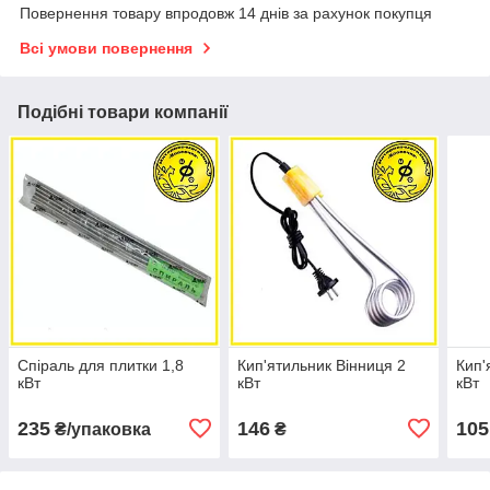
Повернення товару впродовж 14 днів за рахунок покупця
Всі умови повернення
Подібні товари компанії
Спіраль для плитки 1,8
Кип'ятильник Вінниця 2
Кип'
кВт
кВт
кВт
235
146
105
₴/упаковка
₴