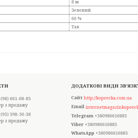
8 м
Зелений
60 %
Так
http://kopeecka.com.ua
 (98) 661-68-83
р з продажу
 (93) 398-50-38
+380986616883
р з продажу
+380986616883
+380986616883