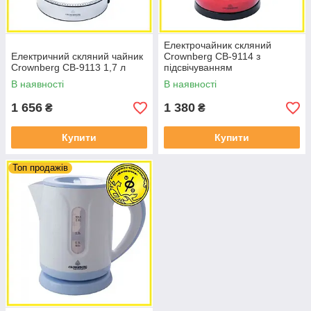
Електрочайник скляний
Електричний скляний чайник
Crownberg CB-9114 з
Crownberg CB-9113 1,7 л
підсвічуванням
В наявності
В наявності
1 656
1 380
₴
₴
Купити
Купити
Топ продажів