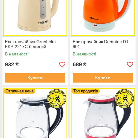
Електрочайник Grunhelm
Електрочайник Domotec DT-
EKP-2217C бежевий
901
В наявності
В наявності
932
689
₴
₴
Купити
Купити
Отличная цена
Топ продажів