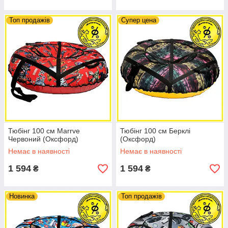
Топ продажів
Супер цена
Тюбінг 100 см Marrve
Тюбінг 100 см Берклі
Червоний (Оксфорд)
(Оксфорд)
Немає в наявності
Немає в наявності
1 594
1 594
₴
₴
Новинка
Топ продажів