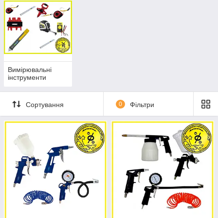
Вимірювальні
інструменти
Сортування
0
Фільтри