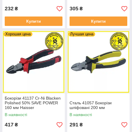
232
305
₴
₴
Купити
Купити
Хорошая цена
Лучшая цена
Бокорізи 41137 Cr-Ni Blacken
Polished 50% SAVE POWER
Сталь 41057 Бокорізи
160 мм Haisser
шліфовані 200 мм
В наявності
В наявності
417
291
₴
₴