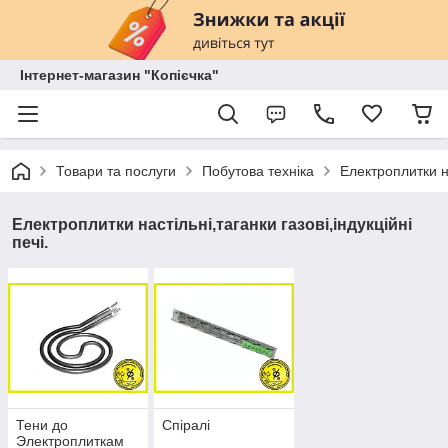
Інтернет-магазин "Копієчка"
Товари та послуги
Побутова техніка
Електроплитки на
Електроплитки настільні,таганки газові,індукційні
печі.
Тени до
Спіралі
Электроплиткам