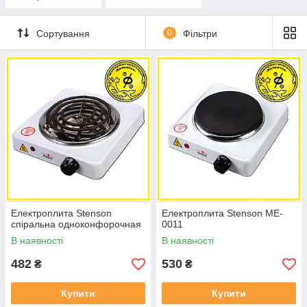
Сортування
0
Фільтри
Електроплита Stenson
Електроплита Stenson ME-
спіральна одноконфорочная
0011
В наявності
В наявності
482
530
₴
₴
Купити
Купити