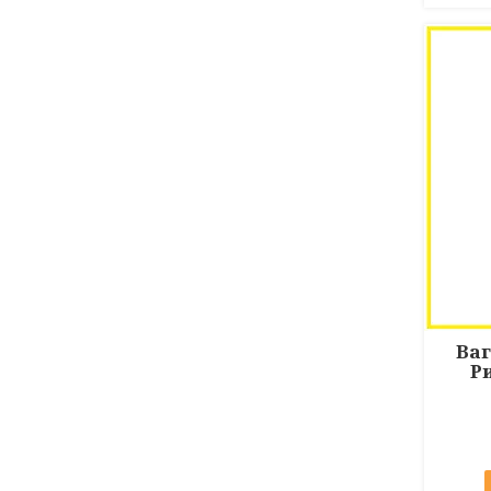
Ваг
Р