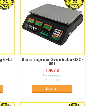
 6-4,5
Ваги торгові Grunhelm GSC-
051
1 467 ₴
В наявності
088
Купити