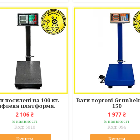
и посилені на 100 кг.
Ваги торгові Grunhel
ифлена платформа.
150
2 106 ₴
1 977 ₴
В наявності
В наявності
5010
094
Купити
Купити