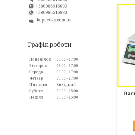
+380986616883
+380986616883
kopeecka.com.ua
Графік роботи
Понеділок
09:00
17:00
Вівторок
09:00
17:00
Середа
09:00
17:00
Четвер
09:00
17:00
Пʼятниця
Вихідний
Субота
09:00
15:00
Ваг
Неділя
09:00
15:00