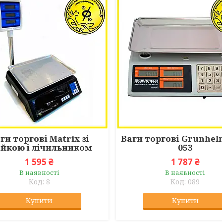
ги торгові Matrix зі
Ваги торгові Grunhel
ійкою і лічильником
053
1 595 ₴
1 787 ₴
В наявності
В наявності
8
089
Купити
Купити