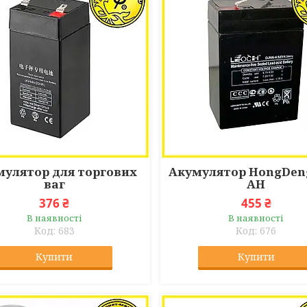
мулятор для торгових
Акумулятор HongDeng
ваг
AH
376 ₴
455 ₴
В наявності
В наявності
683
676
Купити
Купити