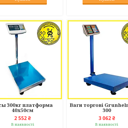
сы 300кг платформа
Ваги торгові Grunhel
40х50см
300
2 552 ₴
3 062 ₴
В наявності
В наявності