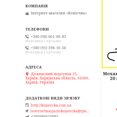
Інтернет-магазин «Копієчка»
+380 (98) 661-68-83
Менеджер з продажу
+380 (93) 398-50-38
Менеджер з продажу
Механ
Долинский переулок 23,
20
Харків, Харківська область, 61000,
Харків, Україна
http://kopeecka.com.ua
internetmagazinkopeecka@gmail.com
+380986616883