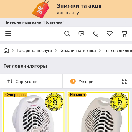
Інтернет-магазин "Копієчка"
Товари та послуги
Кліматична техніка
Тепловенилят
Тепловениляторы
Сортування
0
Фільтри
Супер цена
Новинка