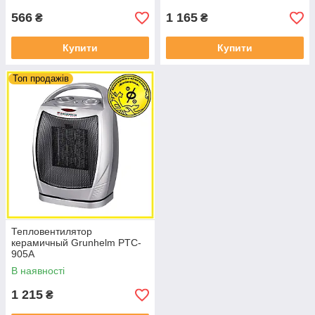
566
1 165
₴
₴
Купити
Купити
Топ продажів
Тепловентилятор
керамичный Grunhelm PTC-
905A
В наявності
1 215
₴