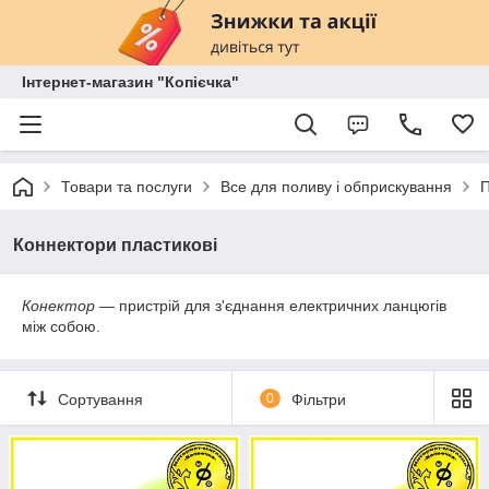
Інтернет-магазин "Копієчка"
Товари та послуги
Все для поливу і обприскування
П
Коннектори пластикові
Конектор
— пристрій для з'єднання електричних ланцюгів
між собою.
Сортування
0
Фільтри