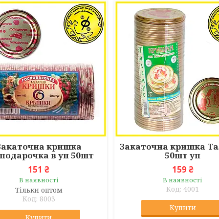
Закаточна кришка
Закаточна кришка Т
подарочка в уп 50шт
50шт уп
151 ₴
159 ₴
В наявності
В наявності
4001
Тільки оптом
8003
Купити
Купити