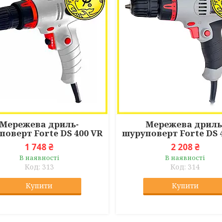
Мережева дриль-
Мережева дриль
поверт Forte DS 400 VR
шуруповерт Forte DS 
1 748 ₴
2 208 ₴
В наявності
В наявності
313
314
Купити
Купити