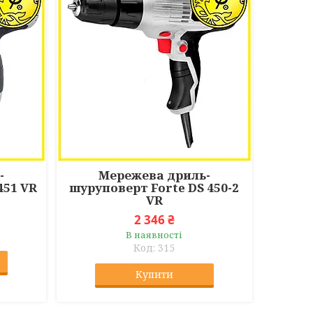
-
Мережева дриль-
451 VR
шуруповерт Forte DS 450-2
VR
2 346 ₴
В наявності
315
Купити