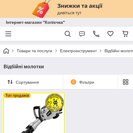
Інтернет-магазин "Копієчка"
Товари та послуги
Електроінструмент
Відбійні молот
Відбійні молотки
Сортування
0
Фільтри
Топ продажів