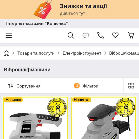
Інтернет-магазин "Копієчка"
Товари та послуги
Електроінструмент
Віброшліфма
Віброшліфмашини
Сортування
0
Фільтри
Новинка
Новинка