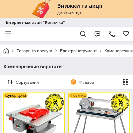
Інтернет-магазин "Копієчка"
Товари та послуги
Електроінструмент
Каменерезные
Каменерезные верстати
Сортування
0
Фільтри
Супер цена
Новинка