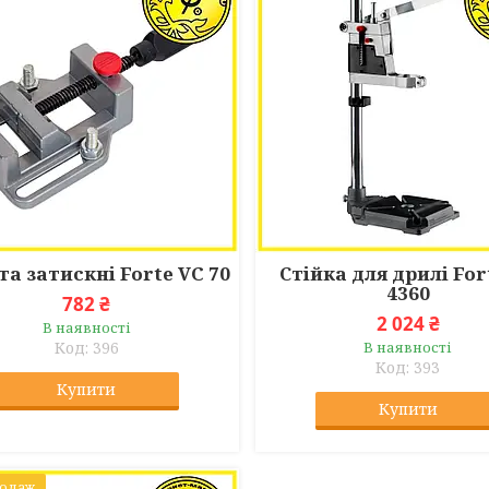
а затискні Forte VC 70
Стійка для дрилі For
4360
782 ₴
2 024 ₴
В наявності
396
В наявності
393
Купити
Купити
родаж