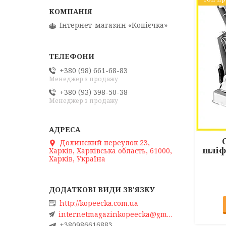
Інтернет-магазин «Копієчка»
+380 (98) 661-68-83
Менеджер з продажу
+380 (93) 398-50-38
Менеджер з продажу
Долинский переулок 23,
шліф
Харків, Харківська область, 61000,
Харків, Україна
http://kopeecka.com.ua
internetmagazinkopeecka@gmail.com
+380986616883