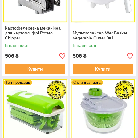
Картофелерезка механічна
для картоплі фрі Potato
Мультислайсер Wet Basket
Chipper
Vegetable Cutter 9в1
В наявності
В наявності
506
506
₴
₴
Купити
Купити
Топ продажів
Отличная цена