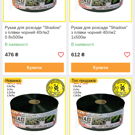
Рукав для розсади "Shadow"
Рукав для розсади "Shadow"
з плівки чорний 40г/м2
з плівки чорний 40г/м2
0.8х500м
1х500м
В наявності
В наявності
476
612
₴
₴
Купити
Купити
Новинка
Топ продажів