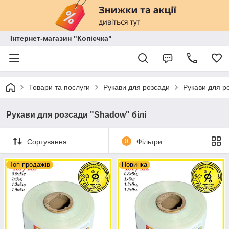
Інтернет-магазин "Копієчка"
Товари та послуги
Рукави для розсади
Рукави для ро
Рукави для розсади "Shadow" білі
Сортування
0
Фільтри
Топ продажів
Новинка